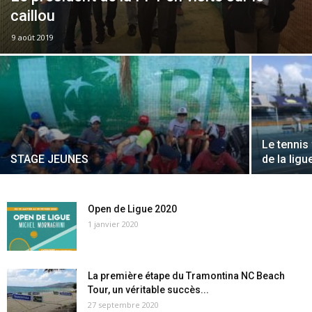
caillou
9 août 2019
Le tennis 
STAGE JEUNES
de la ligu
Open de Ligue 2020
1 janvier 2020
La première étape du Tramontina NC Beach
Tour, un véritable succès...
27 septembre 2020