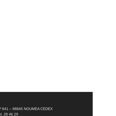
P 841 – 98845 NOUMEA CEDEX
l. 28 46 29