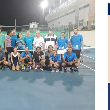
Caledonienne
de
tennis