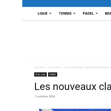
LIGUE
TENNIS
PADEL
BE
Accueil
A la une
Les nouveaux classements sont so
A la une
Padel
Les nouveaux cla
2 octobre 2024