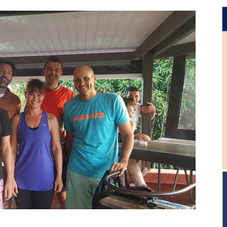
Caledonienne
de
tennis