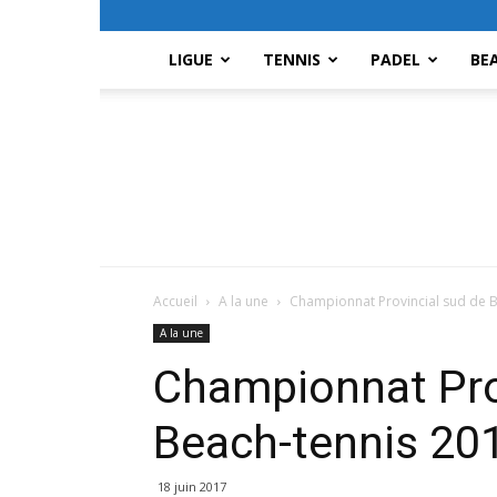
LIGUE
TENNIS
PADEL
BE
Accueil
A la une
Championnat Provincial sud de 
A la une
Championnat Pro
Beach-tennis 20
18 juin 2017