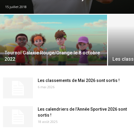
15 juillet 2018
Tournoi Galaxie Rouge/Orange le 8 octobre
2022
Les class
Les classements de Mai 2026 sont sortis !
6 mai 2026
Les calendriers de l’Année Sportive 2026 sont
sortis !
18 août 2025